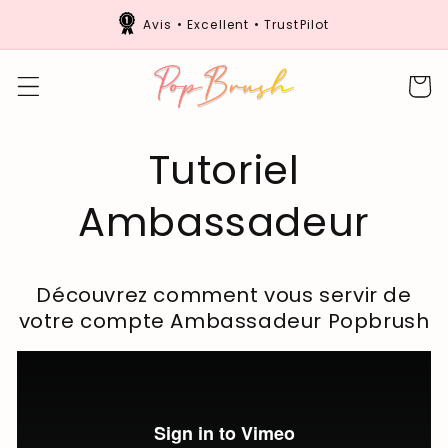
et
passer
Avis • Excellent • TrustPilot
au
contenu
Panier
Tutoriel
Ambassadeur
Découvrez comment vous servir de
votre compte Ambassadeur Popbrush