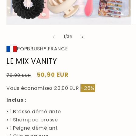
Ouvrir
Ou
le
le
média
mé
de
1
/
35
1
2
dans
da
POPBRUSH® FRANCE
une
un
fenêtre
fe
LE MIX VANITY
modale
mo
Prix
Prix
50,90 EUR
70,90 EUR
habituel
soldé
Vous économisez 20,00 EUR
-28%
Inclus :
• 1 Brosse démêlante
• 1 Shampoo brosse
• 1 Peigne démêlant