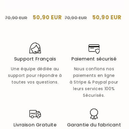
Prix
Prix
50,90 EUR
Prix
Prix
50,90 EUR
70,90 EUR
70,90 EUR
habituel
soldé
habituel
soldé
Support Français
Paiement sécurisé
Une équipe dédiée au
Nous confions nos
support pour répondre à
paiements en ligne
toutes vos questions.
à Stripe & Paypal pour
leurs services 100%
Sécurisés.
Livraison Gratuite
Garantie du fabricant